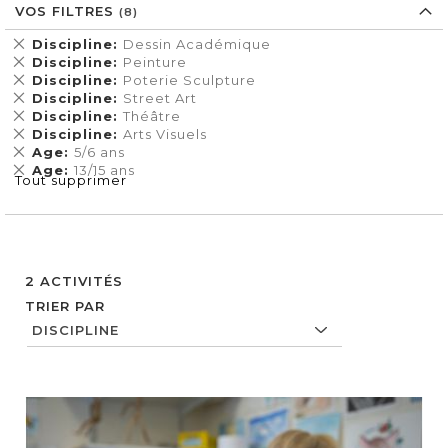
VOS FILTRES
Supprimer
Discipline
Dessin Académique
cet
Supprimer
Discipline
Peinture
Élément
cet
Supprimer
Discipline
Poterie Sculpture
Élément
cet
Supprimer
Discipline
Street Art
Élément
cet
Supprimer
Discipline
Théâtre
Élément
cet
Supprimer
Discipline
Arts Visuels
Élément
cet
Supprimer
Age
5/6 ans
Élément
cet
Supprimer
Age
13/15 ans
Tout supprimer
Élément
cet
Élément
2
ACTIVITÉS
TRIER PAR