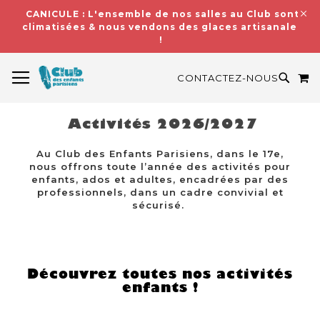
CANICULE : L'ensemble de nos salles au Club sont
climatisées & nous vendons des glaces artisanales
!
BASCULER LA NAVIGATION
M
RECH
CONTACTEZ-NOUS
Activités 2026/2027
Au Club des Enfants Parisiens, dans le 17e,
nous offrons toute l’année des activités pour
enfants, ados et adultes, encadrées par des
professionnels, dans un cadre convivial et
sécurisé.
Découvrez toutes nos activités
enfants !