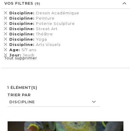
VOS FILTRES
Supprimer
Discipline
Dessin Académique
cet
Supprimer
Discipline
Peinture
Élément
cet
Supprimer
Discipline
Poterie Sculpture
Élément
cet
Supprimer
Discipline
Street Art
Élément
cet
Supprimer
Discipline
Théâtre
Élément
cet
Supprimer
Discipline
Yoga
Élément
cet
Supprimer
Discipline
Arts Visuels
Élément
cet
Supprimer
Age
5/7 ans
Élément
cet
Supprimer
Jour
Jeudi
Tout supprimer
Élément
cet
Élément
1
ÉLÉMENT(S)
TRIER PAR