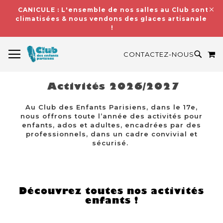
CANICULE : L'ensemble de nos salles au Club sont
climatisées & nous vendons des glaces artisanales
!
BASCULER LA NAVIGATION
M
RECH
CONTACTEZ-NOUS
Activités 2026/2027
Au Club des Enfants Parisiens, dans le 17e,
nous offrons toute l’année des activités pour
enfants, ados et adultes, encadrées par des
professionnels, dans un cadre convivial et
sécurisé.
Découvrez toutes nos activités
enfants !