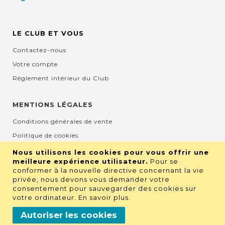
LE CLUB ET VOUS
Contactez-nous
Votre compte
Règlement intérieur du Club
MENTIONS LÉGALES
Conditions générales de vente
Politique de cookies
Mentions légales et CGU
Nous utilisons les cookies pour vous offrir une
meilleure expérience utilisateur.
Pour se
Protection de la vie privée
conformer à la nouvelle directive concernant la vie
privée, nous devons vous demander votre
consentement pour sauvegarder des cookies sur
RETROUVEZ NOUS SUR LES RÉSEAUX
votre ordinateur.
En savoir plus
.
Autoriser les cookies