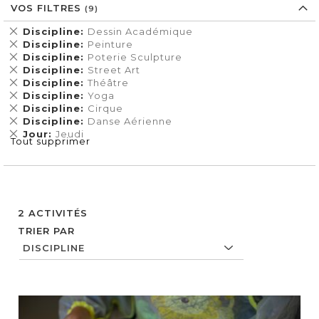
VOS FILTRES
Supprimer
Discipline
Dessin Académique
cet
Supprimer
Discipline
Peinture
Élément
cet
Supprimer
Discipline
Poterie Sculpture
Élément
cet
Supprimer
Discipline
Street Art
Élément
cet
Supprimer
Discipline
Théâtre
Élément
cet
Supprimer
Discipline
Yoga
Élément
cet
Supprimer
Discipline
Cirque
Élément
cet
Supprimer
Discipline
Danse Aérienne
Élément
cet
Supprimer
Jour
Jeudi
Tout supprimer
Élément
cet
Élément
2
ACTIVITÉS
TRIER PAR