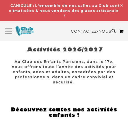
CANICULE : L'ensemble de nos salles au Club sont
climatisées & nous vendons des glaces artisanales
!
BASCULER LA NAVIGATION
M
RECH
CONTACTEZ-NOUS
Activités 2026/2027
Au Club des Enfants Parisiens, dans le 17e,
nous offrons toute l’année des activités pour
enfants, ados et adultes, encadrées par des
professionnels, dans un cadre convivial et
sécurisé.
Découvrez toutes nos activités
enfants !