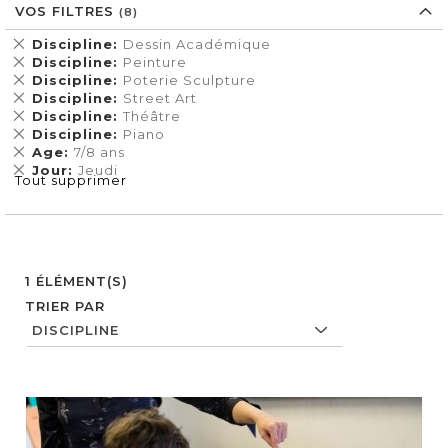
VOS FILTRES
Supprimer
Discipline
Dessin Académique
cet
Supprimer
Discipline
Peinture
Élément
cet
Supprimer
Discipline
Poterie Sculpture
Élément
cet
Supprimer
Discipline
Street Art
Élément
cet
Supprimer
Discipline
Théâtre
Élément
cet
Supprimer
Discipline
Piano
Élément
cet
Supprimer
Age
7/8 ans
Élément
cet
Supprimer
Jour
Jeudi
Tout supprimer
Élément
cet
Élément
1
ÉLÉMENT(S)
TRIER PAR