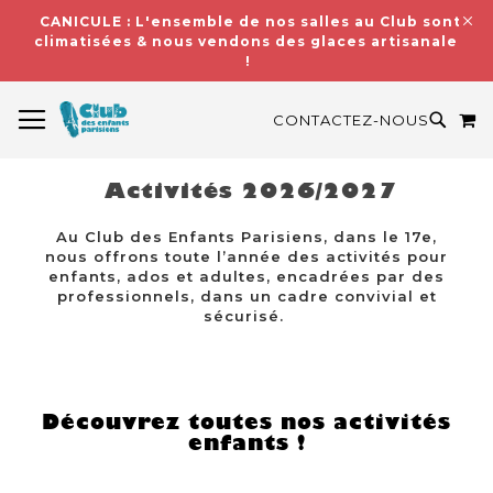
CANICULE : L'ensemble de nos salles au Club sont
climatisées & nous vendons des glaces artisanales
!
BASCULER LA NAVIGATION
M
RECH
CONTACTEZ-NOUS
Activités 2026/2027
Au Club des Enfants Parisiens, dans le 17e,
nous offrons toute l’année des activités pour
enfants, ados et adultes, encadrées par des
professionnels, dans un cadre convivial et
sécurisé.
Découvrez toutes nos activités
enfants !