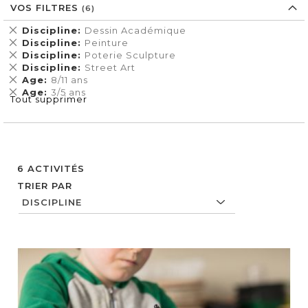
VOS FILTRES
Supprimer
Discipline
Dessin Académique
cet
Supprimer
Discipline
Peinture
Élément
cet
Supprimer
Discipline
Poterie Sculpture
Élément
cet
Supprimer
Discipline
Street Art
Élément
cet
Supprimer
Age
8/11 ans
Élément
cet
Supprimer
Age
3/5 ans
Tout supprimer
Élément
cet
Élément
6
ACTIVITÉS
TRIER PAR