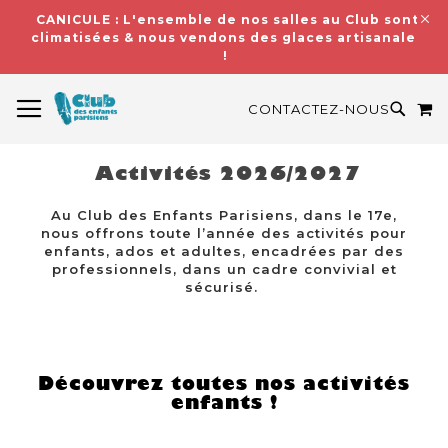
CANICULE : L'ensemble de nos salles au Club sont
climatisées & nous vendons des glaces artisanales
!
BASCULER LA NAVIGATION
M
RECH
CONTACTEZ-NOUS
Activités 2026/2027
Au Club des Enfants Parisiens, dans le 17e,
nous offrons toute l’année des activités pour
enfants, ados et adultes, encadrées par des
professionnels, dans un cadre convivial et
sécurisé.
Découvrez toutes nos activités
enfants !