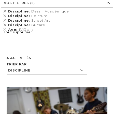
VOS FILTRES
Supprimer
Discipline
Dessin Académique
cet
Supprimer
Discipline
Peinture
Élément
cet
Supprimer
Discipline
Street Art
Élément
cet
Supprimer
Discipline
Guitare
Élément
cet
Supprimer
Age
11/13 ans
Tout supprimer
Élément
cet
Élément
4
ACTIVITÉS
TRIER PAR