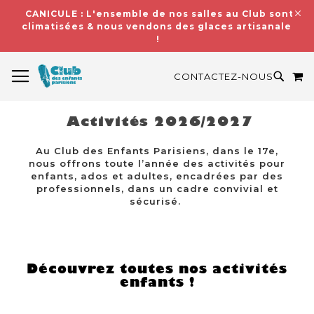
CANICULE : L'ensemble de nos salles au Club sont
climatisées & nous vendons des glaces artisanales
!
BASCULER LA NAVIGATION
M
RECH
CONTACTEZ-NOUS
Activités 2026/2027
Au Club des Enfants Parisiens, dans le 17e,
nous offrons toute l’année des activités pour
enfants, ados et adultes, encadrées par des
professionnels, dans un cadre convivial et
sécurisé.
Découvrez toutes nos activités
enfants !