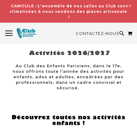
CANICULE : L'ensemble de nos salles au Club sont
climatisées & nous vendons des glaces artisanales
!
BASCULER LA NAVIGATION
M
RECH
CONTACTEZ-NOUS
Activités 2026/2027
Au Club des Enfants Parisiens, dans le 17e,
nous offrons toute l’année des activités pour
enfants, ados et adultes, encadrées par des
professionnels, dans un cadre convivial et
sécurisé.
Découvrez toutes nos activités
enfants !