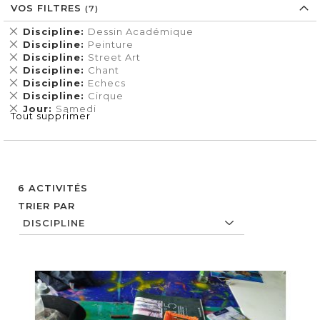
VOS FILTRES
Supprimer
Discipline
Dessin Académique
cet
Supprimer
Discipline
Peinture
Élément
cet
Supprimer
Discipline
Street Art
Élément
cet
Supprimer
Discipline
Chant
Élément
cet
Supprimer
Discipline
Echecs
Élément
cet
Supprimer
Discipline
Cirque
Élément
cet
Supprimer
Jour
Samedi
Tout supprimer
Élément
cet
Élément
6
ACTIVITÉS
TRIER PAR