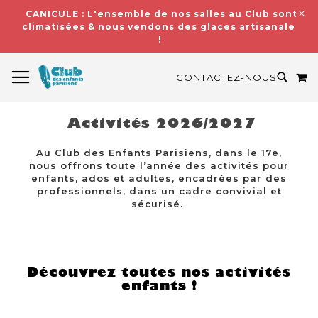
CANICULE : L'ensemble de nos salles au Club sont
climatisées & nous vendons des glaces artisanales
!
BASCULER LA NAVIGATION
M
RECH
CONTACTEZ-NOUS
Activités 2026/2027
Au Club des Enfants Parisiens, dans le 17e,
nous offrons toute l’année des activités pour
enfants, ados et adultes, encadrées par des
professionnels, dans un cadre convivial et
sécurisé.
Découvrez toutes nos activités
enfants !