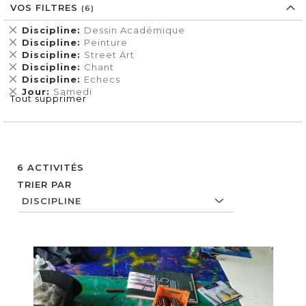
VOS FILTRES
Supprimer
Discipline
Dessin Académique
cet
Supprimer
Discipline
Peinture
Élément
cet
Supprimer
Discipline
Street Art
Élément
cet
Supprimer
Discipline
Chant
Élément
cet
Supprimer
Discipline
Echecs
Élément
cet
Supprimer
Jour
Samedi
Tout supprimer
Élément
cet
Élément
6
ACTIVITÉS
TRIER PAR