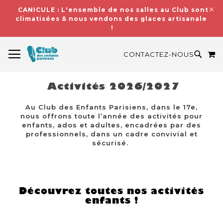
CANICULE : L'ensemble de nos salles au Club sont
climatisées & nous vendons des glaces artisanales
!
BASCULER LA NAVIGATION
M
RECH
CONTACTEZ-NOUS
Activités 2026/2027
Au Club des Enfants Parisiens, dans le 17e,
nous offrons toute l’année des activités pour
enfants, ados et adultes, encadrées par des
professionnels, dans un cadre convivial et
sécurisé.
Découvrez toutes nos activités
enfants !