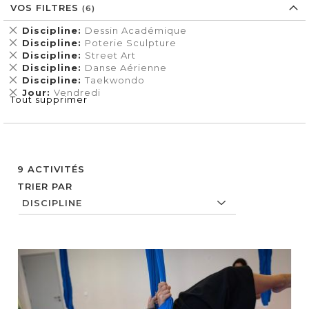
VOS FILTRES
Supprimer
Discipline
Dessin Académique
cet
Supprimer
Discipline
Poterie Sculpture
Élément
cet
Supprimer
Discipline
Street Art
Élément
cet
Supprimer
Discipline
Danse Aérienne
Élément
cet
Supprimer
Discipline
Taekwondo
Élément
cet
Supprimer
Jour
Vendredi
Tout supprimer
Élément
cet
Élément
9
ACTIVITÉS
TRIER PAR