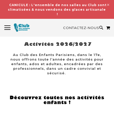
CANICULE : L'ensemble de nos salles au Club sont
climatisées & nous vendons des glaces artisanales
!
BASCULER LA NAVIGATION
M
RECH
CONTACTEZ-NOUS
Activités 2026/2027
Au Club des Enfants Parisiens, dans le 17e,
nous offrons toute l’année des activités pour
enfants, ados et adultes, encadrées par des
professionnels, dans un cadre convivial et
sécurisé.
Découvrez toutes nos activités
enfants !