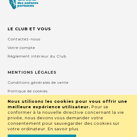
LE CLUB ET VOUS
Contactez-nous
Votre compte
Règlement intérieur du Club
MENTIONS LÉGALES
Conditions générales de vente
Politique de cookies
Mentions légales et CGU
Nous utilisons les cookies pour vous offrir une
meilleure expérience utilisateur.
Pour se
Protection de la vie privée
conformer à la nouvelle directive concernant la vie
privée, nous devons vous demander votre
consentement pour sauvegarder des cookies sur
RETROUVEZ NOUS SUR LES RÉSEAUX
votre ordinateur.
En savoir plus
.