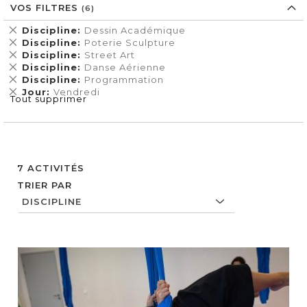
VOS FILTRES
Supprimer
Discipline
Dessin Académique
cet
Supprimer
Discipline
Poterie Sculpture
Élément
cet
Supprimer
Discipline
Street Art
Élément
cet
Supprimer
Discipline
Danse Aérienne
Élément
cet
Supprimer
Discipline
Programmation
Élément
cet
Supprimer
Jour
Vendredi
Tout supprimer
Élément
cet
Élément
7
ACTIVITÉS
TRIER PAR