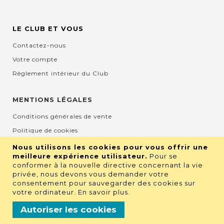
LE CLUB ET VOUS
Contactez-nous
Votre compte
Règlement intérieur du Club
MENTIONS LÉGALES
Conditions générales de vente
Politique de cookies
Mentions légales et CGU
Nous utilisons les cookies pour vous offrir une
meilleure expérience utilisateur.
Pour se
Protection de la vie privée
conformer à la nouvelle directive concernant la vie
privée, nous devons vous demander votre
consentement pour sauvegarder des cookies sur
RETROUVEZ NOUS SUR LES RÉSEAUX
votre ordinateur.
En savoir plus
.
Autoriser les cookies