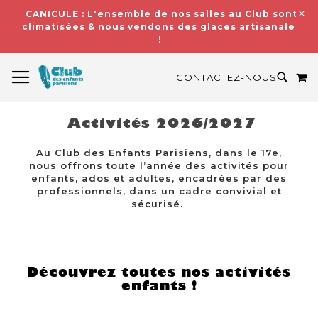
CANICULE : L'ensemble de nos salles au Club sont
climatisées & nous vendons des glaces artisanales
!
BASCULER LA NAVIGATION
M
RECH
CONTACTEZ-NOUS
Activités 2026/2027
Au Club des Enfants Parisiens, dans le 17e,
nous offrons toute l’année des activités pour
enfants, ados et adultes, encadrées par des
professionnels, dans un cadre convivial et
sécurisé.
Découvrez toutes nos activités
enfants !