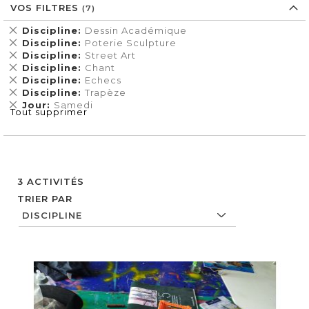
VOS FILTRES
Supprimer
Discipline
Dessin Académique
cet
Supprimer
Discipline
Poterie Sculpture
Élément
cet
Supprimer
Discipline
Street Art
Élément
cet
Supprimer
Discipline
Chant
Élément
cet
Supprimer
Discipline
Echecs
Élément
cet
Supprimer
Discipline
Trapèze
Élément
cet
Supprimer
Jour
Samedi
Tout supprimer
Élément
cet
Élément
3
ACTIVITÉS
TRIER PAR