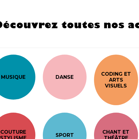
Découvrez toutes nos ac
CODING ET
MUSIQUE
DANSE
ARTS
VISUELS
COUTURE
CHANT ET
SPORT
STYLISME
THÉÂTRE