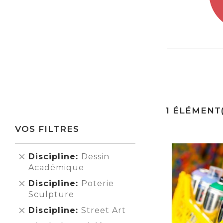
1
ÉLÉMENT(
VOS FILTRES
Supprimer
Discipline
Dessin
cet
Académique
Élément
Supprimer
Discipline
Poterie
cet
Sculpture
Élément
Supprimer
Discipline
Street Art
cet