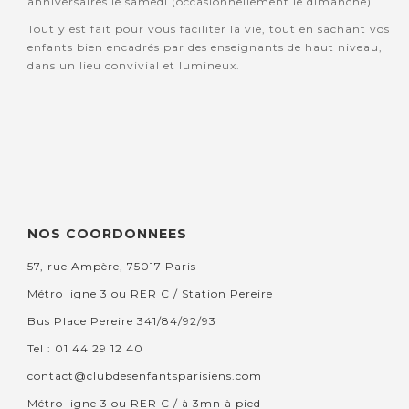
anniversaires le samedi (occasionnellement le dimanche).
Tout y est fait pour vous faciliter la vie, tout en sachant vos
enfants bien encadrés par des enseignants de haut niveau,
dans un lieu convivial et lumineux.
NOS COORDONNEES
57, rue Ampère, 75017 Paris
Métro ligne 3 ou RER C / Station Pereire
Bus Place Pereire 341/84/92/93
Tel : 01 44 29 12 40
contact@clubdesenfantsparisiens.com
Métro ligne 3 ou RER C / à 3mn à pied