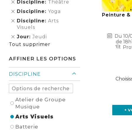
Supprimer
Discipline
Théâtre
Élément
cet
Supprimer
Discipline
Yoga
Élément
Peinture & 
cet
Supprimer
Discipline
Arts
Élément
cet
Visuels
Élément
Du 10/0
Supprimer
Jour
Jeudi
de 18h
cet
Tout supprimer
Prof
Élément
AFFINER LES OPTIONS
DISCIPLINE
Choisis
Atelier de Groupe
Musique
+ V
Arts Visuels
Batterie