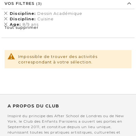
VOS FILTRES
Supprimer
Discipline
Dessin Académique
cet
Supprimer
Discipline
Cuisine
Élément
cet
Supprimer
Age
8/9 ans
Tout supprimer
Élément
cet
Élément
Impossible de trouver des activités
correspondant à votre sélection.
A PROPOS DU CLUB
Inspiré du principe des After School de Londres ou de New
York, le Club des Enfants Parisiens a ouvert ses portes en
Septembre 2011, et constitue depuis un lieu unique,
réunissant toutes les pratiques artistiques, culturelles et