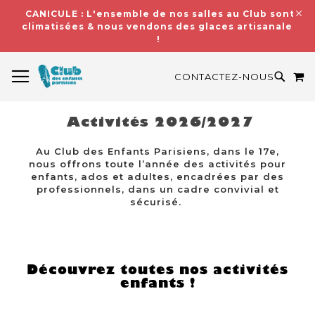
CANICULE : L'ensemble de nos salles au Club sont
climatisées & nous vendons des glaces artisanales
!
BASCULER LA NAVIGATION
M
RECH
CONTACTEZ-NOUS
Activités 2026/2027
Au Club des Enfants Parisiens, dans le 17e,
nous offrons toute l’année des activités pour
enfants, ados et adultes, encadrées par des
professionnels, dans un cadre convivial et
sécurisé.
Découvrez toutes nos activités
enfants !