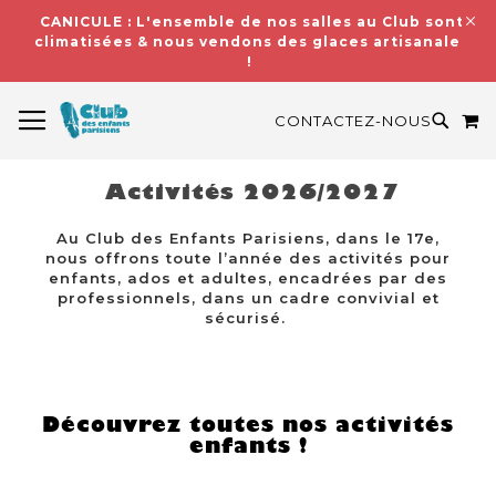
CANICULE : L'ensemble de nos salles au Club sont
climatisées & nous vendons des glaces artisanales
!
BASCULER LA NAVIGATION
M
RECH
CONTACTEZ-NOUS
Activités 2026/2027
Au Club des Enfants Parisiens, dans le 17e,
nous offrons toute l’année des activités pour
enfants, ados et adultes, encadrées par des
professionnels, dans un cadre convivial et
sécurisé.
Découvrez toutes nos activités
enfants !