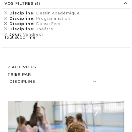
VOS FILTRES
Supprimer
Discipline
Dessin Académique
cet
Supprimer
Discipline
Programmation
Élément
cet
Supprimer
Discipline
Danse Eveil
Élément
cet
Supprimer
Discipline
Théâtre
Élément
cet
Supprimer
Jour
Vendredi
Tout supprimer
Élément
cet
Élément
7
ACTIVITÉS
TRIER PAR