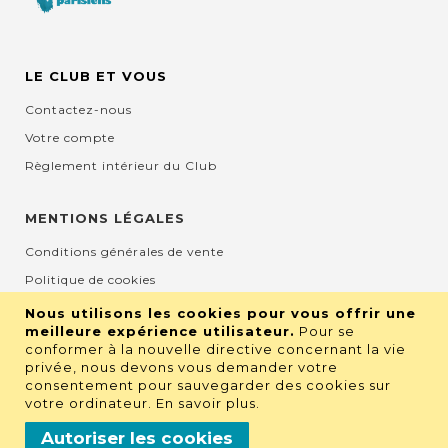
LE CLUB ET VOUS
Contactez-nous
Votre compte
Règlement intérieur du Club
MENTIONS LÉGALES
Conditions générales de vente
Politique de cookies
Mentions légales et CGU
Nous utilisons les cookies pour vous offrir une
meilleure expérience utilisateur.
Pour se
Protection de la vie privée
conformer à la nouvelle directive concernant la vie
privée, nous devons vous demander votre
consentement pour sauvegarder des cookies sur
RETROUVEZ NOUS SUR LES RÉSEAUX
votre ordinateur.
En savoir plus
.
Autoriser les cookies