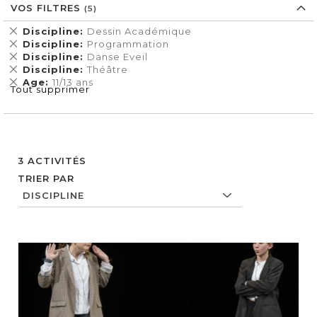
VOS FILTRES
Supprimer
Discipline
Dessin Académique
cet
Supprimer
Discipline
Programmation
Élément
cet
Supprimer
Discipline
Danse Eveil
Élément
cet
Supprimer
Discipline
Théâtre
Élément
cet
Supprimer
Age
11/13 ans
Tout supprimer
Élément
cet
Élément
3
ACTIVITÉS
TRIER PAR