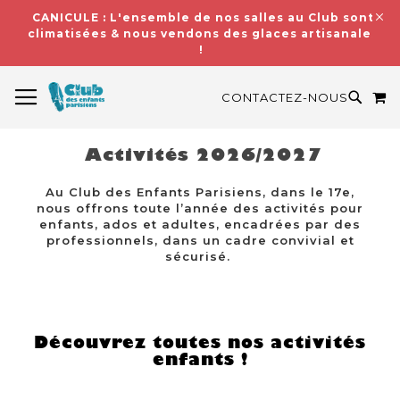
CANICULE : L'ensemble de nos salles au Club sont
climatisées & nous vendons des glaces artisanales
!
BASCULER LA NAVIGATION
M
RECH
CONTACTEZ-NOUS
Activités 2026/2027
Au Club des Enfants Parisiens, dans le 17e,
nous offrons toute l’année des activités pour
enfants, ados et adultes, encadrées par des
professionnels, dans un cadre convivial et
sécurisé.
Découvrez toutes nos activités
enfants !