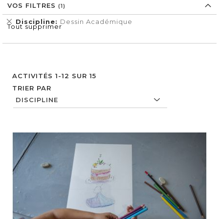
VOS FILTRES
Supprimer
Discipline
Dessin Académique
Tout supprimer
cet
Élément
ACTIVITÉS
1
-
12
SUR
15
TRIER PAR