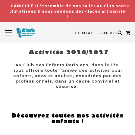
CANICULE : L'ensemble de nos salles au Club sont
climatisées & nous vendons des glaces artisanales
!
BASCULER LA NAVIGATION
M
RECH
CONTACTEZ-NOUS
Activités 2026/2027
Au Club des Enfants Parisiens, dans le 17e,
nous offrons toute l’année des activités pour
enfants, ados et adultes, encadrées par des
professionnels, dans un cadre convivial et
sécurisé.
Découvrez toutes nos activités
enfants !