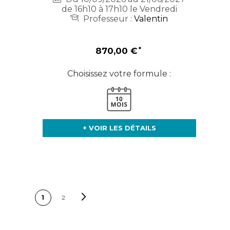
de 16h10 à 17h10 le Vendredi
Professeur :
Valentin
870,00 €
Choisissez votre formule :
+ VOIR LES DÉTAILS
PAGE
Page
Suivant
Vous lisez
Page
1
2
actuellement la page