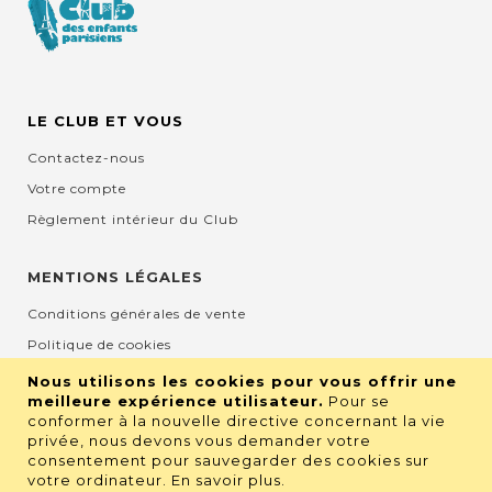
LE CLUB ET VOUS
Contactez-nous
Votre compte
Règlement intérieur du Club
MENTIONS LÉGALES
Conditions générales de vente
Politique de cookies
Mentions légales et CGU
Nous utilisons les cookies pour vous offrir une
meilleure expérience utilisateur.
Pour se
Protection de la vie privée
conformer à la nouvelle directive concernant la vie
privée, nous devons vous demander votre
consentement pour sauvegarder des cookies sur
RETROUVEZ NOUS SUR LES RÉSEAUX
votre ordinateur.
En savoir plus
.