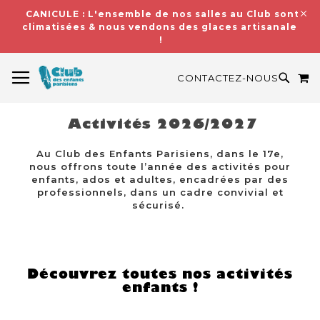
CANICULE : L'ensemble de nos salles au Club sont
climatisées & nous vendons des glaces artisanales
!
BASCULER LA NAVIGATION
M
RECH
CONTACTEZ-NOUS
Activités 2026/2027
Au Club des Enfants Parisiens, dans le 17e,
nous offrons toute l’année des activités pour
enfants, ados et adultes, encadrées par des
professionnels, dans un cadre convivial et
sécurisé.
Découvrez toutes nos activités
enfants !