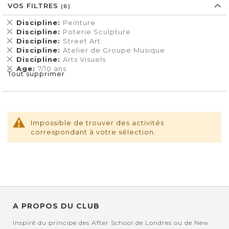
VOS FILTRES
Supprimer
Discipline
Peinture
cet
Supprimer
Discipline
Poterie Sculpture
Élément
cet
Supprimer
Discipline
Street Art
Élément
cet
Supprimer
Discipline
Atelier de Groupe Musique
Élément
cet
Supprimer
Discipline
Arts Visuels
Élément
cet
Supprimer
Age
7/10 ans
Tout supprimer
Élément
cet
Élément
Impossible de trouver des activités
correspondant à votre sélection.
A PROPOS DU CLUB
Inspiré du principe des After School de Londres ou de New