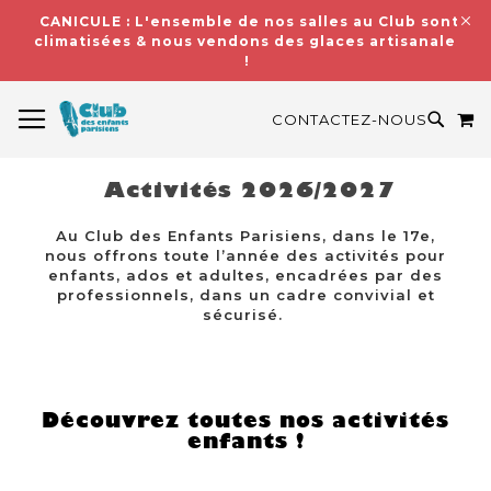
CANICULE : L'ensemble de nos salles au Club sont
climatisées & nous vendons des glaces artisanales
!
BASCULER LA NAVIGATION
M
RECH
CONTACTEZ-NOUS
Activités 2026/2027
Au Club des Enfants Parisiens, dans le 17e,
nous offrons toute l’année des activités pour
enfants, ados et adultes, encadrées par des
professionnels, dans un cadre convivial et
sécurisé.
Découvrez toutes nos activités
enfants !