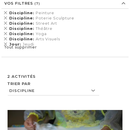
VOS FILTRES
Supprimer
Discipline
Peinture
cet
Supprimer
Discipline
Poterie Sculpture
Élément
cet
Supprimer
Discipline
Street Art
Élément
cet
Supprimer
Discipline
Théâtre
Élément
cet
Supprimer
Discipline
Yoga
Élément
cet
Supprimer
Discipline
Arts Visuels
Élément
cet
Supprimer
Jour
Jeudi
Tout supprimer
Élément
cet
Élément
2
ACTIVITÉS
TRIER PAR