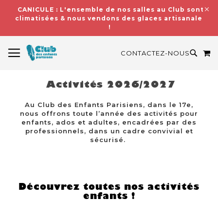
CANICULE : L'ensemble de nos salles au Club sont
climatisées & nous vendons des glaces artisanales
!
BASCULER LA NAVIGATION
M
RECH
CONTACTEZ-NOUS
Activités 2026/2027
Au Club des Enfants Parisiens, dans le 17e,
nous offrons toute l’année des activités pour
enfants, ados et adultes, encadrées par des
professionnels, dans un cadre convivial et
sécurisé.
Découvrez toutes nos activités
enfants !