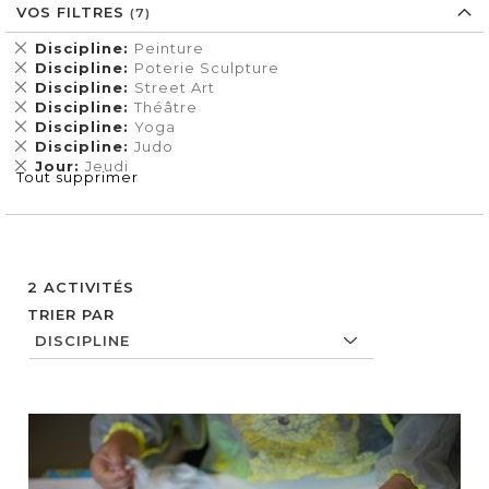
VOS FILTRES
Supprimer
Discipline
Peinture
cet
Supprimer
Discipline
Poterie Sculpture
Élément
cet
Supprimer
Discipline
Street Art
Élément
cet
Supprimer
Discipline
Théâtre
Élément
cet
Supprimer
Discipline
Yoga
Élément
cet
Supprimer
Discipline
Judo
Élément
cet
Supprimer
Jour
Jeudi
Tout supprimer
Élément
cet
Élément
2
ACTIVITÉS
TRIER PAR