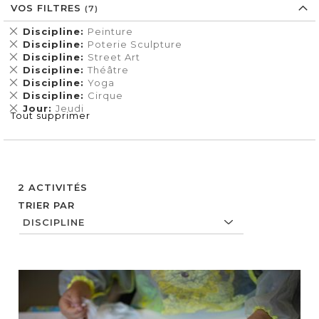
VOS FILTRES
Supprimer
Discipline
Peinture
cet
Supprimer
Discipline
Poterie Sculpture
Élément
cet
Supprimer
Discipline
Street Art
Élément
cet
Supprimer
Discipline
Théâtre
Élément
cet
Supprimer
Discipline
Yoga
Élément
cet
Supprimer
Discipline
Cirque
Élément
cet
Supprimer
Jour
Jeudi
Tout supprimer
Élément
cet
Élément
2
ACTIVITÉS
TRIER PAR