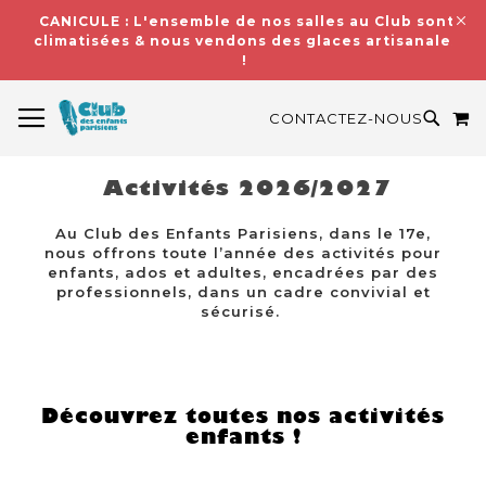
CANICULE : L'ensemble de nos salles au Club sont
climatisées & nous vendons des glaces artisanales
!
BASCULER LA NAVIGATION
M
RECH
CONTACTEZ-NOUS
Activités 2026/2027
Au Club des Enfants Parisiens, dans le 17e,
nous offrons toute l’année des activités pour
enfants, ados et adultes, encadrées par des
professionnels, dans un cadre convivial et
sécurisé.
Découvrez toutes nos activités
enfants !