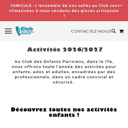
CANICULE : L'ensemble de nos salles au Club sont
climatisées & nous vendons des glaces artisanales
!
BASCULER LA NAVIGATION
M
RECH
CONTACTEZ-NOUS
Activités 2026/2027
Au Club des Enfants Parisiens, dans le 17e,
nous offrons toute l’année des activités pour
enfants, ados et adultes, encadrées par des
professionnels, dans un cadre convivial et
sécurisé.
Découvrez toutes nos activités
enfants !