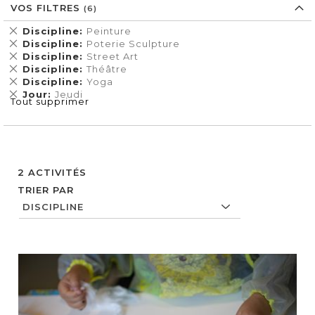
VOS FILTRES
Supprimer
Discipline
Peinture
cet
Supprimer
Discipline
Poterie Sculpture
Élément
cet
Supprimer
Discipline
Street Art
Élément
cet
Supprimer
Discipline
Théâtre
Élément
cet
Supprimer
Discipline
Yoga
Élément
cet
Supprimer
Jour
Jeudi
Tout supprimer
Élément
cet
Élément
2
ACTIVITÉS
TRIER PAR