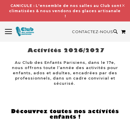
CANICULE : L'ensemble de nos salles au Club sont
climatisées & nous vendons des glaces artisanales
!
BASCULER LA NAVIGATION
M
RECH
CONTACTEZ-NOUS
Activités 2026/2027
Au Club des Enfants Parisiens, dans le 17e,
nous offrons toute l’année des activités pour
enfants, ados et adultes, encadrées par des
professionnels, dans un cadre convivial et
sécurisé.
Découvrez toutes nos activités
enfants !