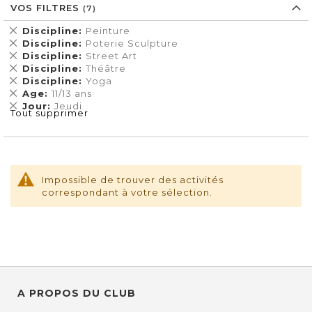
VOS FILTRES
Supprimer
Discipline
Peinture
cet
Supprimer
Discipline
Poterie Sculpture
Élément
cet
Supprimer
Discipline
Street Art
Élément
cet
Supprimer
Discipline
Théâtre
Élément
cet
Supprimer
Discipline
Yoga
Élément
cet
Supprimer
Age
11/13 ans
Élément
cet
Supprimer
Jour
Jeudi
Tout supprimer
Élément
cet
Élément
Impossible de trouver des activités
correspondant à votre sélection.
A PROPOS DU CLUB