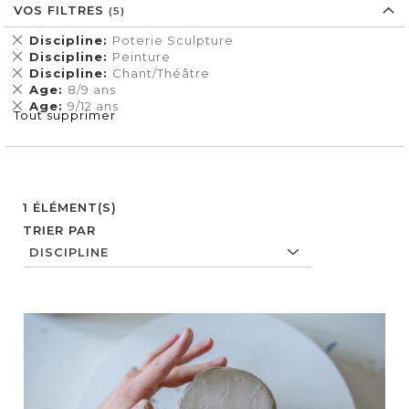
VOS FILTRES
Supprimer
Discipline
Poterie Sculpture
cet
Supprimer
Discipline
Peinture
Élément
cet
Supprimer
Discipline
Chant/Théâtre
Élément
cet
Supprimer
Age
8/9 ans
Élément
cet
Supprimer
Age
9/12 ans
Tout supprimer
Élément
cet
Élément
1
ÉLÉMENT(S)
TRIER PAR