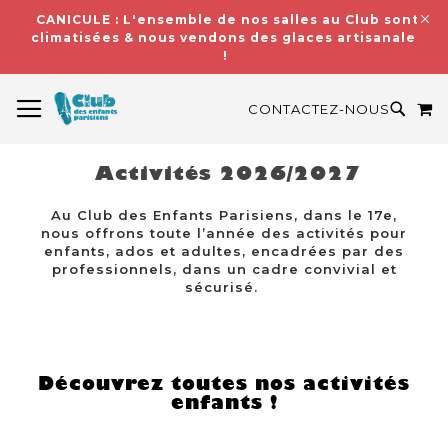
CANICULE : L'ensemble de nos salles au Club sont
climatisées & nous vendons des glaces artisanales
!
BASCULER LA NAVIGATION
M
RECH
CONTACTEZ-NOUS
Activités 2026/2027
Au Club des Enfants Parisiens, dans le 17e,
nous offrons toute l’année des activités pour
enfants, ados et adultes, encadrées par des
professionnels, dans un cadre convivial et
sécurisé.
Découvrez toutes nos activités
enfants !