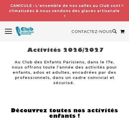
CANICULE : L'ensemble de nos salles au Club sont
climatisées & nous vendons des glaces artisanales
!
BASCULER LA NAVIGATION
M
RECH
CONTACTEZ-NOUS
Activités 2026/2027
Au Club des Enfants Parisiens, dans le 17e,
nous offrons toute l’année des activités pour
enfants, ados et adultes, encadrées par des
professionnels, dans un cadre convivial et
sécurisé.
Découvrez toutes nos activités
enfants !