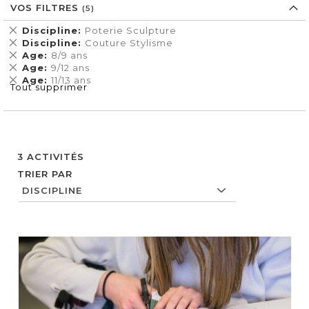
VOS FILTRES
Supprimer
Discipline
Poterie Sculpture
cet
Supprimer
Discipline
Couture Stylisme
Élément
cet
Supprimer
Age
8/9 ans
Élément
cet
Supprimer
Age
9/12 ans
Élément
cet
Supprimer
Age
11/13 ans
Tout supprimer
Élément
cet
Élément
3
ACTIVITÉS
TRIER PAR