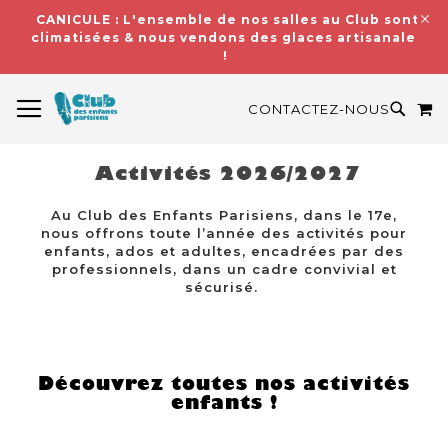
CANICULE : L'ensemble de nos salles au Club sont
climatisées & nous vendons des glaces artisanales
!
BASCULER LA NAVIGATION
M
RECH
CONTACTEZ-NOUS
Activités 2026/2027
Au Club des Enfants Parisiens, dans le 17e,
nous offrons toute l’année des activités pour
enfants, ados et adultes, encadrées par des
professionnels, dans un cadre convivial et
sécurisé.
Découvrez toutes nos activités
enfants !