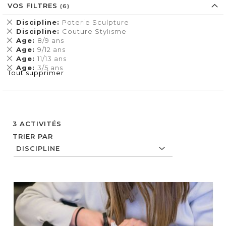
VOS FILTRES
Supprimer
Discipline
Poterie Sculpture
cet
Supprimer
Discipline
Couture Stylisme
Élément
cet
Supprimer
Age
8/9 ans
Élément
cet
Supprimer
Age
9/12 ans
Élément
cet
Supprimer
Age
11/13 ans
Élément
cet
Supprimer
Age
3/5 ans
Tout supprimer
Élément
cet
Élément
3
ACTIVITÉS
TRIER PAR