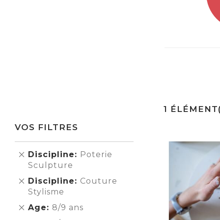
1
ÉLÉMENT(
VOS FILTRES
Supprimer
Discipline
Poterie
cet
Sculpture
Élément
Supprimer
Discipline
Couture
cet
Stylisme
Élément
Supprimer
Age
8/9 ans
cet