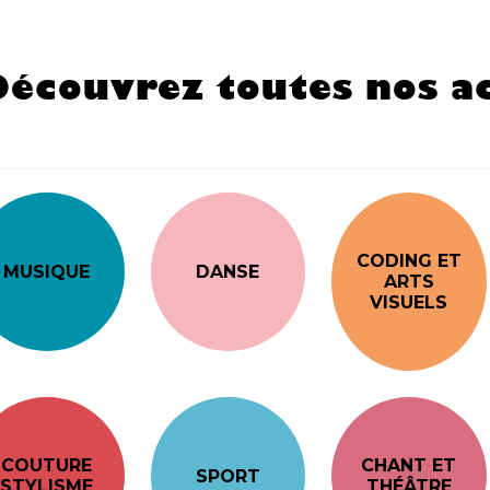
Découvrez toutes nos ac
CODING ET
MUSIQUE
DANSE
ARTS
VISUELS
COUTURE
CHANT ET
SPORT
STYLISME
THÉÂTRE