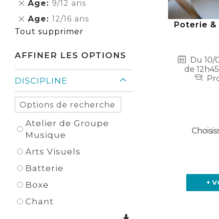
Supprimer
Age
9/12 ans
Élément
cet
Supprimer
Age
12/16 ans
Élément
Poterie & 
cet
Tout supprimer
Élément
AFFINER LES OPTIONS
Du 10/0
de 12h45
Pro
DISCIPLINE
Atelier de Groupe
Choisis
Musique
Arts Visuels
Batterie
+ V
Boxe
Chant