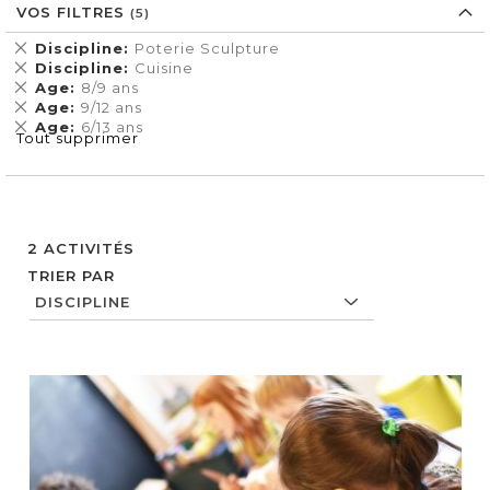
VOS FILTRES
Supprimer
Discipline
Poterie Sculpture
cet
Supprimer
Discipline
Cuisine
Élément
cet
Supprimer
Age
8/9 ans
Élément
cet
Supprimer
Age
9/12 ans
Élément
cet
Supprimer
Age
6/13 ans
Tout supprimer
Élément
cet
Élément
2
ACTIVITÉS
TRIER PAR