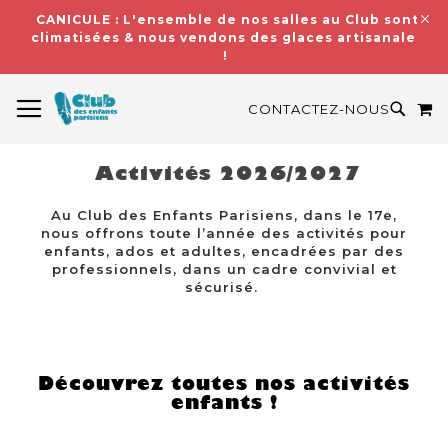
CANICULE : L'ensemble de nos salles au Club sont
climatisées & nous vendons des glaces artisanales
!
BASCULER LA NAVIGATION
M
RECH
CONTACTEZ-NOUS
Activités 2026/2027
Au Club des Enfants Parisiens, dans le 17e,
nous offrons toute l’année des activités pour
enfants, ados et adultes, encadrées par des
professionnels, dans un cadre convivial et
sécurisé.
Découvrez toutes nos activités
enfants !