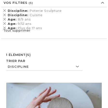
VOS FILTRES
Supprimer
Discipline
Poterie Sculpture
cet
Supprimer
Discipline
Cuisine
Élément
cet
Supprimer
Age
8/9 ans
Élément
cet
Supprimer
Age
9/12 ans
Élément
cet
Supprimer
Age
Plus de 17 ans
Tout supprimer
Élément
cet
Élément
1
ÉLÉMENT(S)
TRIER PAR