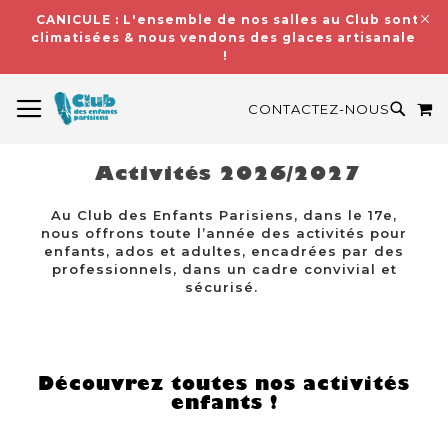
CANICULE : L'ensemble de nos salles au Club sont
climatisées & nous vendons des glaces artisanales
!
BASCULER LA NAVIGATION
M
RECH
CONTACTEZ-NOUS
Activités 2026/2027
Au Club des Enfants Parisiens, dans le 17e,
nous offrons toute l’année des activités pour
enfants, ados et adultes, encadrées par des
professionnels, dans un cadre convivial et
sécurisé.
Découvrez toutes nos activités
enfants !