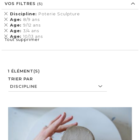
VOS FILTRES
Supprimer
Discipline
Poterie Sculpture
cet
Supprimer
Age
8/9 ans
Élément
cet
Supprimer
Age
9/12 ans
Élément
cet
Supprimer
Age
3/4 ans
Élément
cet
Supprimer
Age
10/13 ans
Tout supprimer
Élément
cet
Élément
1
ÉLÉMENT(S)
TRIER PAR