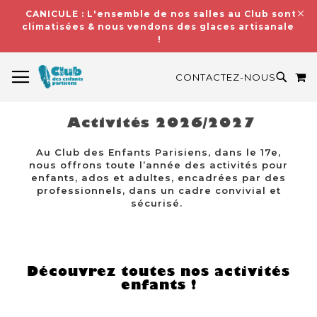
CANICULE : L'ensemble de nos salles au Club sont
climatisées & nous vendons des glaces artisanales
!
BASCULER LA NAVIGATION
M
RECH
CONTACTEZ-NOUS
Activités 2026/2027
Au Club des Enfants Parisiens, dans le 17e,
nous offrons toute l’année des activités pour
enfants, ados et adultes, encadrées par des
professionnels, dans un cadre convivial et
sécurisé.
Découvrez toutes nos activités
enfants !