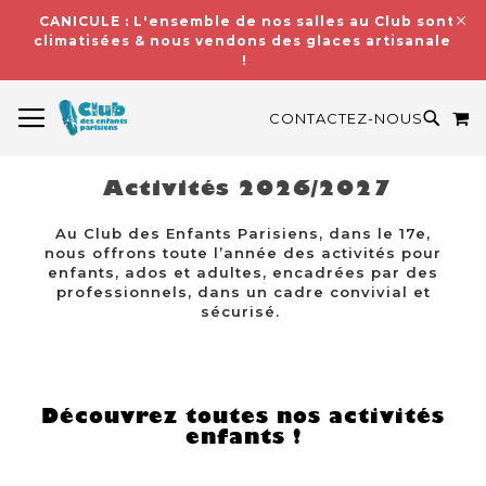
CANICULE : L'ensemble de nos salles au Club sont
climatisées & nous vendons des glaces artisanales
!
BASCULER LA NAVIGATION
M
RECH
CONTACTEZ-NOUS
Activités 2026/2027
Au Club des Enfants Parisiens, dans le 17e,
nous offrons toute l’année des activités pour
enfants, ados et adultes, encadrées par des
professionnels, dans un cadre convivial et
sécurisé.
Découvrez toutes nos activités
enfants !