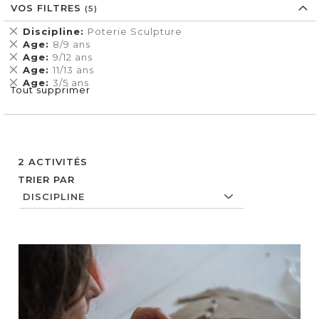
VOS FILTRES
Supprimer
Discipline
Poterie Sculpture
cet
Supprimer
Age
8/9 ans
Élément
cet
Supprimer
Age
9/12 ans
Élément
cet
Supprimer
Age
11/13 ans
Élément
cet
Supprimer
Age
3/5 ans
Tout supprimer
Élément
cet
Élément
2
ACTIVITÉS
TRIER PAR