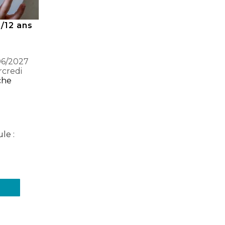
9/12 ans
06/2027
rcredi
che
le :