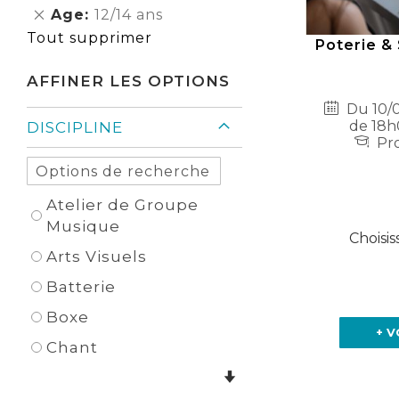
cet
Supprimer
Age
12/14 ans
Élément
cet
Tout supprimer
Poterie & 
Élément
AFFINER LES OPTIONS
Du 10/0
de 18h
DISCIPLINE
Pro
Atelier de Groupe
Musique
Choisis
Arts Visuels
Batterie
Boxe
+ V
Chant