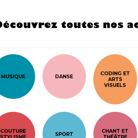
Découvrez toutes nos ac
CODING ET
MUSIQUE
DANSE
ARTS
VISUELS
COUTURE
CHANT ET
SPORT
STYLISME
THÉÂTRE