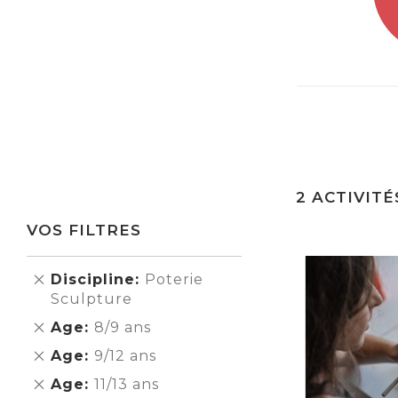
2
ACTIVITÉ
VOS FILTRES
Supprimer
Discipline
Poterie
cet
Sculpture
Élément
Supprimer
Age
8/9 ans
cet
Supprimer
Age
9/12 ans
Élément
cet
Supprimer
Age
11/13 ans
Élément