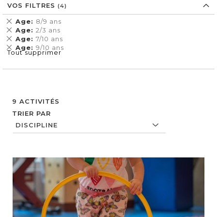
VOS FILTRES
Supprimer
Age
8/9 ans
cet
Supprimer
Age
2/3 ans
Élément
cet
Supprimer
Age
7/10 ans
Élément
cet
Supprimer
Age
9/10 ans
Tout supprimer
Élément
cet
Élément
9
ACTIVITÉS
TRIER PAR