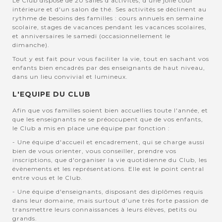
Le Club dispose de 20 salles d'activités, d'une jolie cour
intérieure et d'un salon de thé. Ses activités se déclinent au
rythme de besoins des familles : cours annuels en semaine
scolaire, stages de vacances pendant les vacances scolaires,
et anniversaires le samedi (occasionnellement le
dimanche).
Tout y est fait pour vous faciliter la vie, tout en sachant vos
enfants bien encadrés par des enseignants de haut niveau,
dans un lieu convivial et lumineux.
L'EQUIPE DU CLUB
Afin que vos familles soient bien accuellies toute l'année, et
que les enseignants ne se préoccupent que de vos enfants,
le Club a mis en place une équipe par fonction :
- Une équipe d'accueil et encadrement, qui se charge aussi
bien de vous orienter, vous conseiller, prendre vos
inscriptions, que d'organiser la vie quotidienne du Club, les
évènements et les représentations. Elle est le point central
entre vous et le Club.
- Une équipe d'enseignants, disposant des diplômes requis
dans leur domaine, mais surtout d'une très forte passion de
transmettre leurs connaissances à leurs élèves, petits ou
grands.