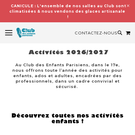
CANICULE : L'ensemble de nos salles au Club sont
climatisées & nous vendons des glaces artisanales
!
BASCULER LA NAVIGATION
M
RECH
CONTACTEZ-NOUS
Activités 2026/2027
Au Club des Enfants Parisiens, dans le 17e,
nous offrons toute l’année des activités pour
enfants, ados et adultes, encadrées par des
professionnels, dans un cadre convivial et
sécurisé.
Découvrez toutes nos activités
enfants !