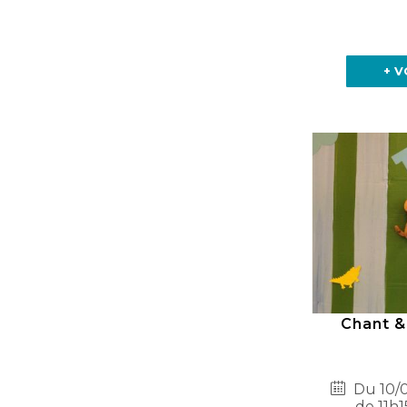
+ V
Chant &
Du 10/0
de 11h1