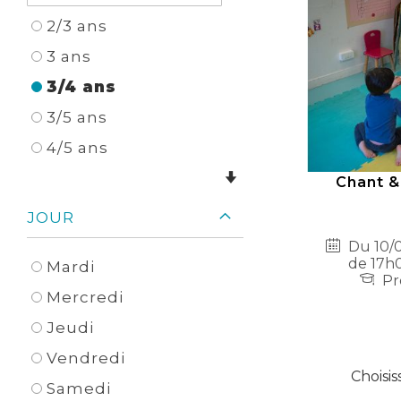
2/3 ans
3 ans
3/4 ans
3/5 ans
4/5 ans
Chant &
JOUR
Du 10/0
de 17h0
Mardi
Pr
Mercredi
Jeudi
Vendredi
Choisis
Samedi