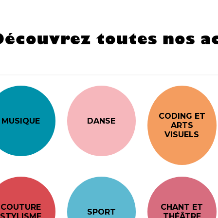
Découvrez toutes nos ac
CODING ET
MUSIQUE
DANSE
ARTS
VISUELS
COUTURE
CHANT ET
SPORT
STYLISME
THÉÂTRE