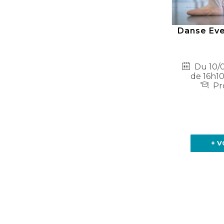
Danse Evei
Du 10/0
de 16h10
Pro
+ V