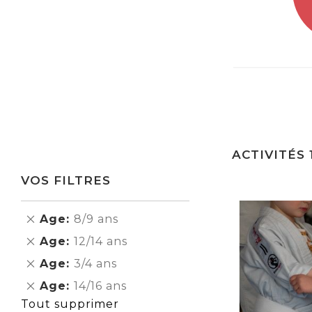
ACTIVITÉS
VOS FILTRES
Supprimer
Age
8/9 ans
cet
Supprimer
Age
12/14 ans
Élément
cet
Supprimer
Age
3/4 ans
Élément
cet
Supprimer
Age
14/16 ans
Élément
cet
Tout supprimer