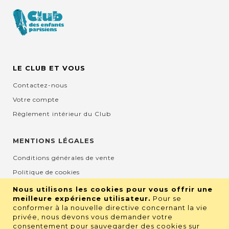
LE CLUB ET VOUS
Contactez-nous
Votre compte
Règlement intérieur du Club
MENTIONS LÉGALES
Conditions générales de vente
Politique de cookies
Mentions légales et CGU
Nous utilisons les cookies pour vous offrir une
meilleure expérience utilisateur.
Pour se
Protection de la vie privée
conformer à la nouvelle directive concernant la vie
privée, nous devons vous demander votre
consentement pour sauvegarder des cookies sur
RETROUVEZ NOUS SUR LES RÉSEAUX