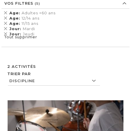
VOS FILTRES
Supprimer
Age
Adultes +60 ans
cet
Supprimer
Age
12/14 ans
Élément
cet
Supprimer
Age
11/15 ans
Élément
cet
Supprimer
Jour
Mardi
Élément
cet
Supprimer
Jour
Jeudi
Tout supprimer
Élément
cet
Élément
2
ACTIVITÉS
TRIER PAR