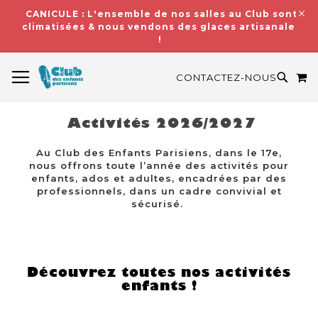
CANICULE : L'ensemble de nos salles au Club sont
climatisées & nous vendons des glaces artisanales
!
BASCULER LA NAVIGATION
M
RECH
CONTACTEZ-NOUS
Activités 2026/2027
Au Club des Enfants Parisiens, dans le 17e,
nous offrons toute l’année des activités pour
enfants, ados et adultes, encadrées par des
professionnels, dans un cadre convivial et
sécurisé.
Découvrez toutes nos activités
enfants !