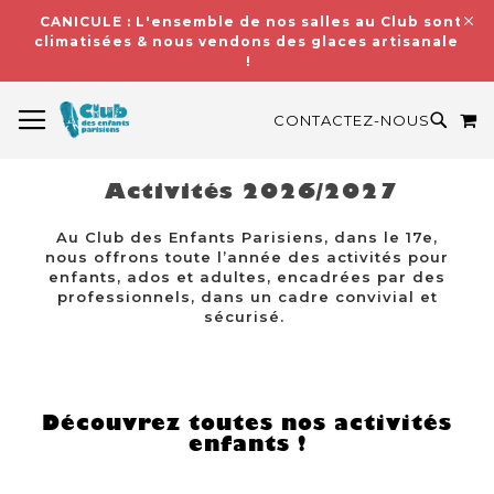
CANICULE : L'ensemble de nos salles au Club sont
climatisées & nous vendons des glaces artisanales
!
BASCULER LA NAVIGATION
M
RECH
CONTACTEZ-NOUS
Activités 2026/2027
Au Club des Enfants Parisiens, dans le 17e,
nous offrons toute l’année des activités pour
enfants, ados et adultes, encadrées par des
professionnels, dans un cadre convivial et
sécurisé.
Découvrez toutes nos activités
enfants !