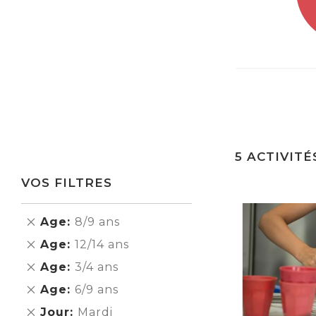
5
ACTIVITÉ
VOS FILTRES
Supprimer
Age
8/9 ans
cet
Supprimer
Age
12/14 ans
Élément
cet
Supprimer
Age
3/4 ans
Élément
cet
Supprimer
Age
6/9 ans
Élément
cet
Supprimer
Jour
Mardi