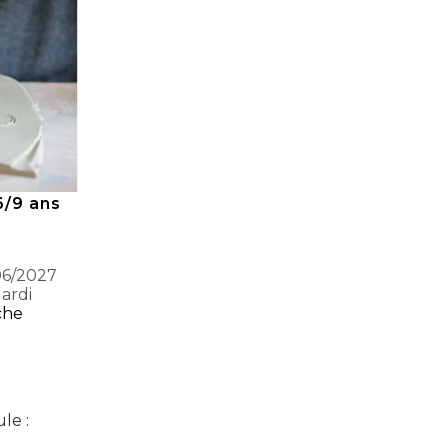
6/9 ans
06/2027
ardi
che
le :