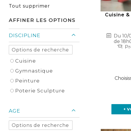
Élément
cet
Tout supprimer
Élément
Cuisine &
AFFINER LES OPTIONS
DISCIPLINE
Du 10/0
de 18h0
Pr
Cuisine
Gymnastique
Choisis
Peinture
Poterie Sculpture
+ V
AGE