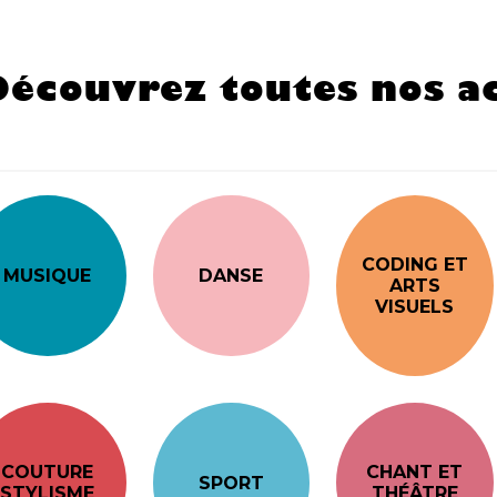
Découvrez toutes nos ac
CODING ET
MUSIQUE
DANSE
ARTS
VISUELS
COUTURE
CHANT ET
SPORT
STYLISME
THÉÂTRE