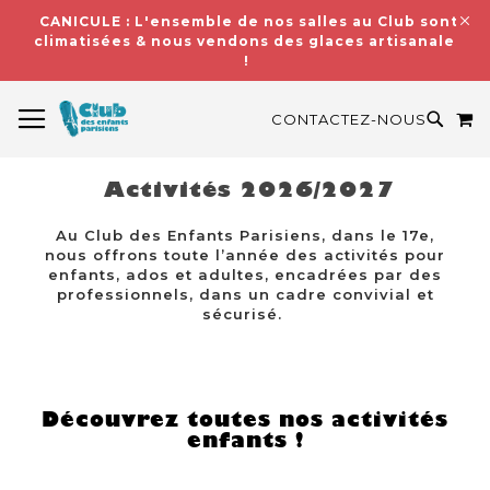
CANICULE : L'ensemble de nos salles au Club sont
climatisées & nous vendons des glaces artisanales
!
BASCULER LA NAVIGATION
M
RECH
CONTACTEZ-NOUS
Activités 2026/2027
Au Club des Enfants Parisiens, dans le 17e,
nous offrons toute l’année des activités pour
enfants, ados et adultes, encadrées par des
professionnels, dans un cadre convivial et
sécurisé.
Découvrez toutes nos activités
enfants !