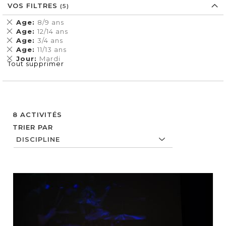
VOS FILTRES
Supprimer
Age
8/9 ans
cet
Supprimer
Age
12/14 ans
Élément
cet
Supprimer
Age
3/4 ans
Élément
cet
Supprimer
Age
11/13 ans
Élément
cet
Supprimer
Jour
Mardi
Tout supprimer
Élément
cet
Élément
8
ACTIVITÉS
TRIER PAR