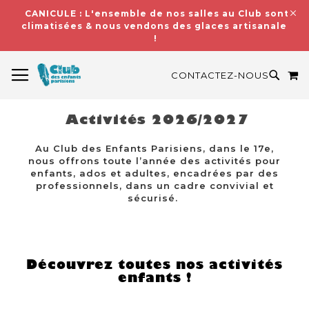
CANICULE : L'ensemble de nos salles au Club sont
climatisées & nous vendons des glaces artisanales
!
BASCULER LA NAVIGATION
M
RECH
CONTACTEZ-NOUS
Activités 2026/2027
Au Club des Enfants Parisiens, dans le 17e,
nous offrons toute l’année des activités pour
enfants, ados et adultes, encadrées par des
professionnels, dans un cadre convivial et
sécurisé.
Découvrez toutes nos activités
enfants !