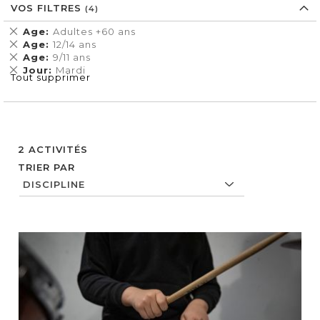
VOS FILTRES
Supprimer
Age
Adultes +60 ans
cet
Supprimer
Age
12/14 ans
Élément
cet
Supprimer
Age
9/11 ans
Élément
cet
Supprimer
Jour
Mardi
Tout supprimer
Élément
cet
Élément
2
ACTIVITÉS
TRIER PAR