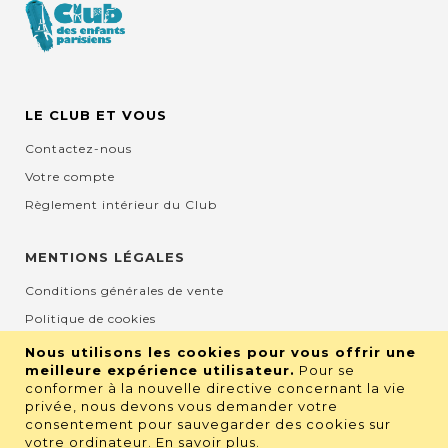
LE CLUB ET VOUS
Contactez-nous
Votre compte
Règlement intérieur du Club
MENTIONS LÉGALES
Conditions générales de vente
Politique de cookies
Mentions légales et CGU
Nous utilisons les cookies pour vous offrir une
meilleure expérience utilisateur.
Pour se
Protection de la vie privée
conformer à la nouvelle directive concernant la vie
privée, nous devons vous demander votre
consentement pour sauvegarder des cookies sur
RETROUVEZ NOUS SUR LES RÉSEAUX
votre ordinateur.
En savoir plus
.