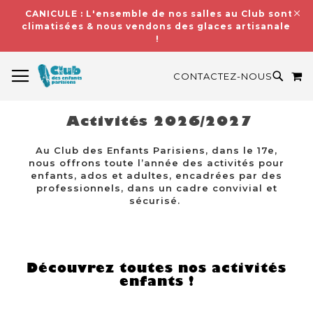
CANICULE : L'ensemble de nos salles au Club sont
climatisées & nous vendons des glaces artisanales
!
BASCULER LA NAVIGATION
M
RECH
CONTACTEZ-NOUS
Activités 2026/2027
Au Club des Enfants Parisiens, dans le 17e,
nous offrons toute l’année des activités pour
enfants, ados et adultes, encadrées par des
professionnels, dans un cadre convivial et
sécurisé.
Découvrez toutes nos activités
enfants !