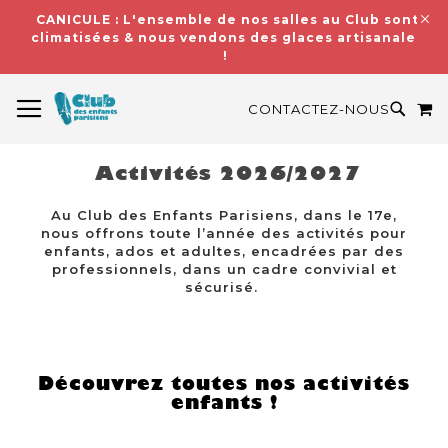
CANICULE : L'ensemble de nos salles au Club sont
climatisées & nous vendons des glaces artisanales
!
BASCULER LA NAVIGATION
M
RECH
CONTACTEZ-NOUS
Activités 2026/2027
Au Club des Enfants Parisiens, dans le 17e,
nous offrons toute l’année des activités pour
enfants, ados et adultes, encadrées par des
professionnels, dans un cadre convivial et
sécurisé.
Découvrez toutes nos activités
enfants !