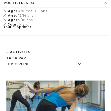
VOS FILTRES
Supprimer
Age
Adultes +60 ans
cet
Supprimer
Age
12/14 ans
Élément
cet
Supprimer
Age
9/10 ans
Élément
cet
Supprimer
Jour
Mardi
Tout supprimer
Élément
cet
Élément
2
ACTIVITÉS
TRIER PAR