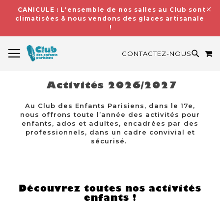
CANICULE : L'ensemble de nos salles au Club sont
climatisées & nous vendons des glaces artisanales
!
BASCULER LA NAVIGATION
M
RECH
CONTACTEZ-NOUS
Activités 2026/2027
Au Club des Enfants Parisiens, dans le 17e,
nous offrons toute l’année des activités pour
enfants, ados et adultes, encadrées par des
professionnels, dans un cadre convivial et
sécurisé.
Découvrez toutes nos activités
enfants !