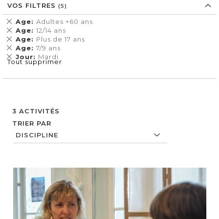
VOS FILTRES
Supprimer
Age
Adultes +60 ans
cet
Supprimer
Age
12/14 ans
Élément
cet
Supprimer
Age
Plus de 17 ans
Élément
cet
Supprimer
Age
7/9 ans
Élément
cet
Supprimer
Jour
Mardi
Tout supprimer
Élément
cet
Élément
3
ACTIVITÉS
TRIER PAR