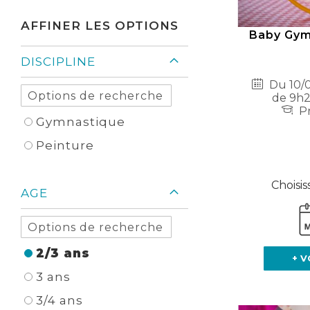
Élément
AFFINER LES OPTIONS
Baby Gym 
DISCIPLINE
Du 10/0
de 9h2
Pr
Gymnastique
Peinture
Choisis
AGE
2/3 ans
+ V
3 ans
3/4 ans