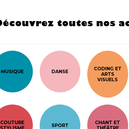
Découvrez toutes nos ac
CODING ET
MUSIQUE
DANSE
ARTS
VISUELS
COUTURE
CHANT ET
SPORT
STYLISME
THÉÂTRE