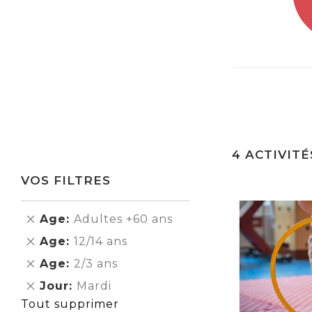
4
ACTIVITÉ
VOS FILTRES
Supprimer
Age
Adultes +60 ans
cet
Supprimer
Age
12/14 ans
Élément
cet
Supprimer
Age
2/3 ans
Élément
cet
Supprimer
Jour
Mardi
Élément
cet
Tout supprimer