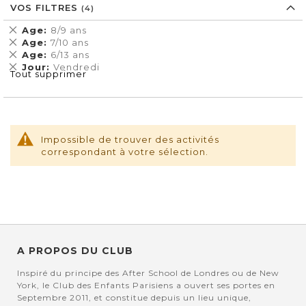
VOS FILTRES
Supprimer
Age
8/9 ans
cet
Supprimer
Age
7/10 ans
Élément
cet
Supprimer
Age
6/13 ans
Élément
cet
Supprimer
Jour
Vendredi
Tout supprimer
Élément
cet
Élément
Impossible de trouver des activités
correspondant à votre sélection.
A PROPOS DU CLUB
Inspiré du principe des After School de Londres ou de New
York, le Club des Enfants Parisiens a ouvert ses portes en
Septembre 2011, et constitue depuis un lieu unique,