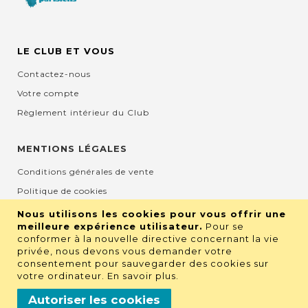
LE CLUB ET VOUS
Contactez-nous
Votre compte
Règlement intérieur du Club
MENTIONS LÉGALES
Conditions générales de vente
Politique de cookies
Mentions légales et CGU
Nous utilisons les cookies pour vous offrir une
meilleure expérience utilisateur.
Pour se
Protection de la vie privée
conformer à la nouvelle directive concernant la vie
privée, nous devons vous demander votre
consentement pour sauvegarder des cookies sur
RETROUVEZ NOUS SUR LES RÉSEAUX
votre ordinateur.
En savoir plus
.
Autoriser les cookies