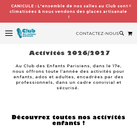
CANICULE : L'ensemble de nos salles au Club sont
climatisées & nous vendons des glaces artisanales
!
BASCULER LA NAVIGATION
M
RECH
CONTACTEZ-NOUS
Activités 2026/2027
Au Club des Enfants Parisiens, dans le 17e,
nous offrons toute l’année des activités pour
enfants, ados et adultes, encadrées par des
professionnels, dans un cadre convivial et
sécurisé.
Découvrez toutes nos activités
enfants !