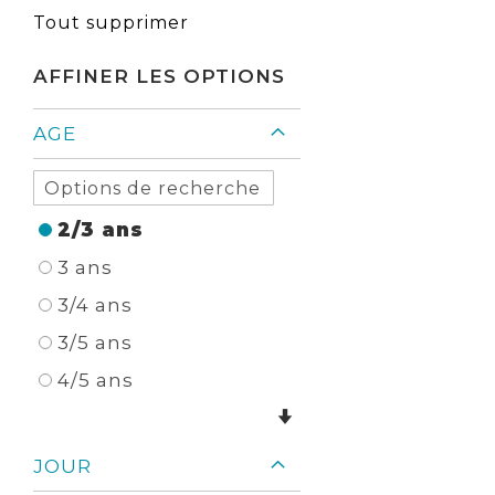
Élément
cet
Tout supprimer
Élément
AFFINER LES OPTIONS
AGE
2/3 ans
3 ans
3/4 ans
3/5 ans
4/5 ans
JOUR