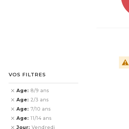
VOS FILTRES
Supprimer
Age
8/9 ans
cet
Supprimer
Age
2/3 ans
Élément
cet
Supprimer
Age
7/10 ans
Élément
cet
Supprimer
Age
11/14 ans
Élément
cet
Supprimer
Jour
Vendredi