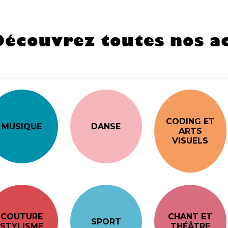
Découvrez toutes nos ac
CODING ET
MUSIQUE
DANSE
ARTS
VISUELS
COUTURE
CHANT ET
SPORT
STYLISME
THÉÂTRE