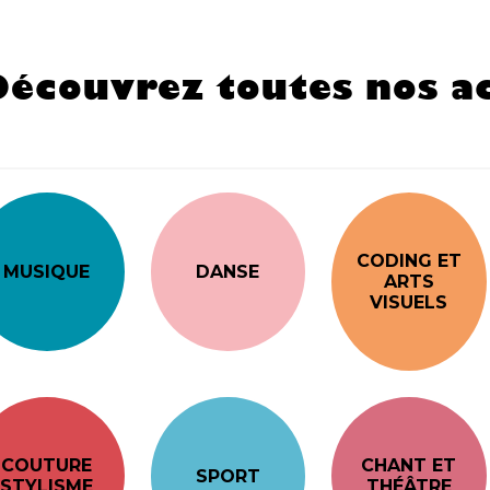
Découvrez toutes nos ac
CODING ET
MUSIQUE
DANSE
ARTS
VISUELS
COUTURE
CHANT ET
SPORT
STYLISME
THÉÂTRE