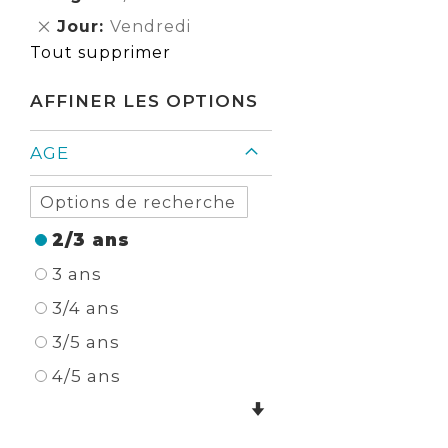
Élément
cet
Supprimer
Jour
Vendredi
Élément
cet
Tout supprimer
Élément
AFFINER LES OPTIONS
AGE
2/3 ans
3 ans
3/4 ans
3/5 ans
4/5 ans