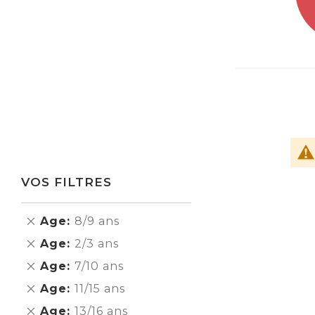
VOS FILTRES
Supprimer
Age
8/9 ans
cet
Supprimer
Age
2/3 ans
Élément
cet
Supprimer
Age
7/10 ans
Élément
cet
Supprimer
Age
11/15 ans
Élément
cet
Supprimer
Age
13/16 ans