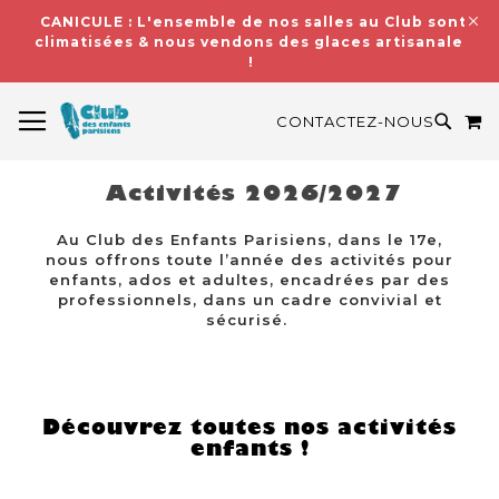
CANICULE : L'ensemble de nos salles au Club sont
climatisées & nous vendons des glaces artisanales
!
BASCULER LA NAVIGATION
M
RECH
CONTACTEZ-NOUS
Activités 2026/2027
Au Club des Enfants Parisiens, dans le 17e,
nous offrons toute l’année des activités pour
enfants, ados et adultes, encadrées par des
professionnels, dans un cadre convivial et
sécurisé.
Découvrez toutes nos activités
enfants !