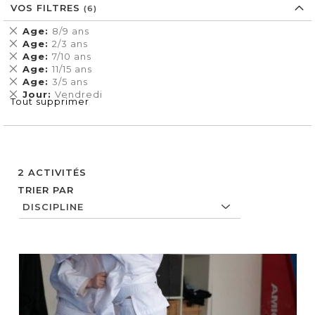
VOS FILTRES
Supprimer
Age
8/9 ans
cet
Supprimer
Age
2/3 ans
Élément
cet
Supprimer
Age
7/10 ans
Élément
cet
Supprimer
Age
11/15 ans
Élément
cet
Supprimer
Age
3/5 ans
Élément
cet
Supprimer
Jour
Vendredi
Tout supprimer
Élément
cet
Élément
2
ACTIVITÉS
TRIER PAR