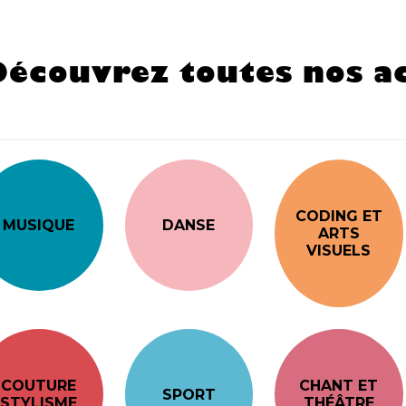
Découvrez toutes nos ac
CODING ET
MUSIQUE
DANSE
ARTS
VISUELS
COUTURE
CHANT ET
SPORT
STYLISME
THÉÂTRE