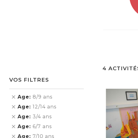
4
ACTIVITÉ
VOS FILTRES
Supprimer
Age
8/9 ans
cet
Supprimer
Age
12/14 ans
Élément
cet
Supprimer
Age
3/4 ans
Élément
cet
Supprimer
Age
6/7 ans
Élément
cet
Supprimer
Age
7/10 ans