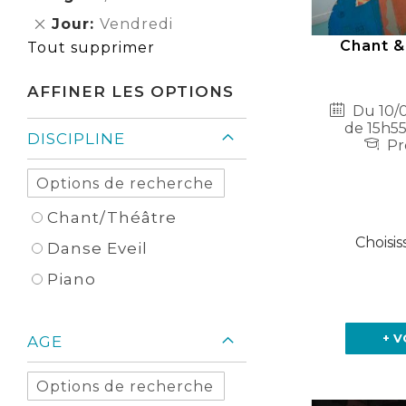
Élément
cet
Supprimer
Jour
Vendredi
Élément
cet
Chant &
Tout supprimer
Élément
AFFINER LES OPTIONS
Du 10/0
de 15h55
DISCIPLINE
Pr
Chant/Théâtre
Choisis
Danse Eveil
Piano
+ V
AGE