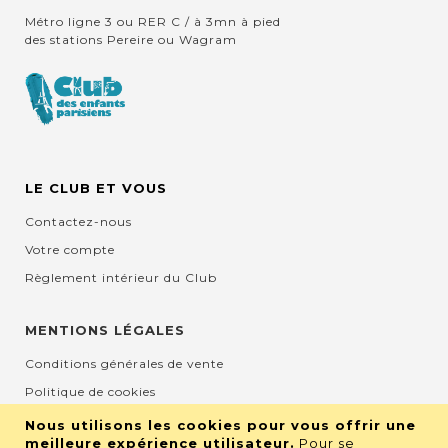
Métro ligne 3 ou RER C / à 3mn à pied
des stations Pereire ou Wagram
LE CLUB ET VOUS
Contactez-nous
Votre compte
Règlement intérieur du Club
MENTIONS LÉGALES
Conditions générales de vente
Politique de cookies
Mentions légales et CGU
Nous utilisons les cookies pour vous offrir une
meilleure expérience utilisateur.
Pour se
Protection de la vie privée