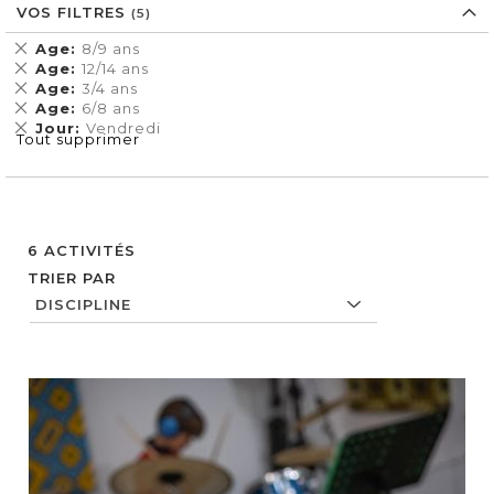
VOS FILTRES
Supprimer
Age
8/9 ans
cet
Supprimer
Age
12/14 ans
Élément
cet
Supprimer
Age
3/4 ans
Élément
cet
Supprimer
Age
6/8 ans
Élément
cet
Supprimer
Jour
Vendredi
Tout supprimer
Élément
cet
Élément
6
ACTIVITÉS
TRIER PAR