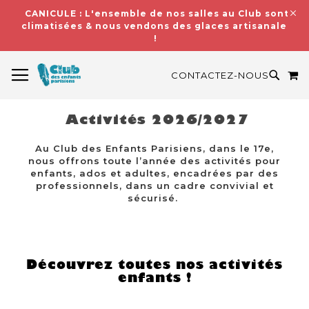
CANICULE : L'ensemble de nos salles au Club sont
climatisées & nous vendons des glaces artisanales
!
BASCULER LA NAVIGATION
M
RECH
CONTACTEZ-NOUS
Activités 2026/2027
Au Club des Enfants Parisiens, dans le 17e,
nous offrons toute l’année des activités pour
enfants, ados et adultes, encadrées par des
professionnels, dans un cadre convivial et
sécurisé.
Découvrez toutes nos activités
enfants !