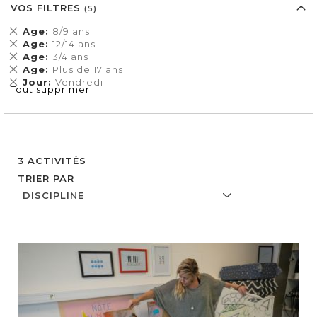
VOS FILTRES
Supprimer
Age
8/9 ans
cet
Supprimer
Age
12/14 ans
Élément
cet
Supprimer
Age
3/4 ans
Élément
cet
Supprimer
Age
Plus de 17 ans
Élément
cet
Supprimer
Jour
Vendredi
Tout supprimer
Élément
cet
Élément
3
ACTIVITÉS
TRIER PAR