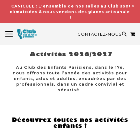
CANICULE : L'ensemble de nos salles au Club sont
climatisées & nous vendons des glaces artisanales
!
BASCULER LA NAVIGATION
M
RECH
CONTACTEZ-NOUS
Activités 2026/2027
Au Club des Enfants Parisiens, dans le 17e,
nous offrons toute l’année des activités pour
enfants, ados et adultes, encadrées par des
professionnels, dans un cadre convivial et
sécurisé.
Découvrez toutes nos activités
enfants !