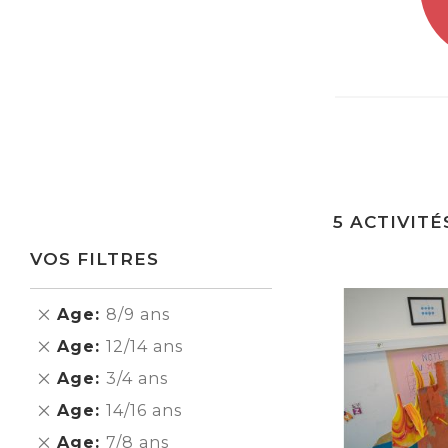
5
ACTIVITÉ
VOS FILTRES
Supprimer
Age
8/9 ans
cet
Supprimer
Age
12/14 ans
Élément
cet
Supprimer
Age
3/4 ans
Élément
cet
Supprimer
Age
14/16 ans
Élément
cet
Supprimer
Age
7/8 ans