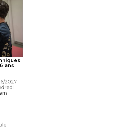
hniques
6 ans
06/2027
ndredi
yem
le :