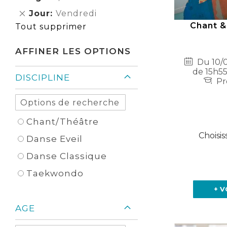
Élément
cet
Supprimer
Jour
Vendredi
Élément
cet
Chant &
Tout supprimer
Élément
AFFINER LES OPTIONS
Du 10/0
de 15h55
DISCIPLINE
Pr
Chant/Théâtre
Choisis
Danse Eveil
Danse Classique
Taekwondo
+ V
AGE