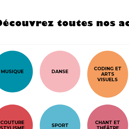
Découvrez toutes nos ac
CODING ET
MUSIQUE
DANSE
ARTS
VISUELS
COUTURE
CHANT ET
SPORT
STYLISME
THÉÂTRE